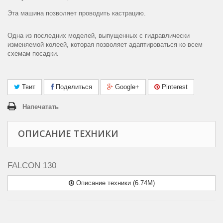
Эта машина позволяет проводить кастрацию
.
Одна из последних моделей
,
выпущенных с гидравлически
изменяемой колеей
,
которая позволяет адаптироваться ко всем
схемам посадки
.
Твит
Поделиться
Google+
Pinterest
Напечатать
ОПИСАНИЕ ТЕХНИКИ
FALCON 130
Описание техники (6.74M)