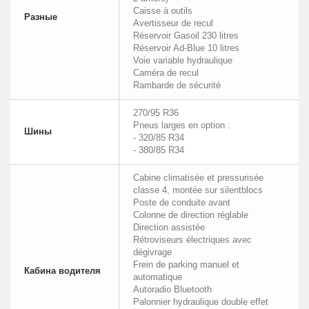
Caisse à outils
Разные
Avertisseur de recul
Réservoir Gasoil 230 litres
Réservoir Ad-Blue 10 litres
Voie variable hydraulique
Caméra de recul
Rambarde de sécurité
270/95 R36
Pneus larges en option :
Шины
- 320/85 R34
- 380/85 R34
Cabine climatisée et pressurisée
classe 4, montée sur silentblocs
Poste de conduite avant
Colonne de direction réglable
Direction assistée
Rétroviseurs électriques avec
dégivrage
Frein de parking manuel et
Кабина водителя
automatique
Autoradio Bluetooth
Palonnier hydraulique double effet