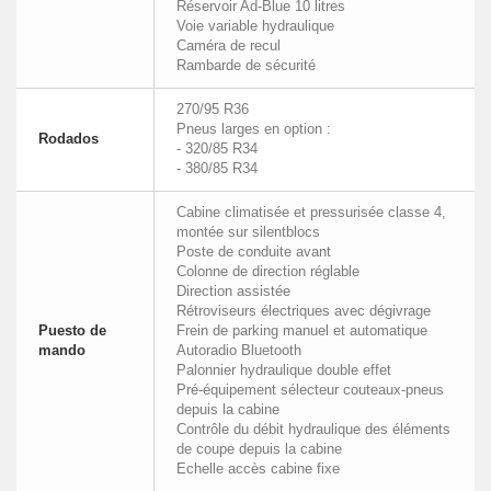
Réservoir Ad-Blue 10 litres
Voie variable hydraulique
Caméra de recul
Rambarde de sécurité
270/95 R36
Pneus larges en option :
Rodados
- 320/85 R34
- 380/85 R34
Cabine climatisée et pressurisée classe 4,
montée sur silentblocs
Poste de conduite avant
Colonne de direction réglable
Direction assistée
Rétroviseurs électriques avec dégivrage
Puesto de
Frein de parking manuel et automatique
mando
Autoradio Bluetooth
Palonnier hydraulique double effet
Pré-équipement sélecteur couteaux-pneus
depuis la cabine
Contrôle du débit hydraulique des éléments
de coupe depuis la cabine
Echelle accès cabine fixe