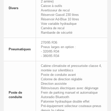
2 arrière)
Caisse à outils
Divers
Avertisseur de recul
Réservoir Gasoil 230 litres
Réservoir Ad-Blue 10 litres
Voie variable hydraulique
Caméra de recul
Rambarde de sécurité
270/95 R36
Pneus larges en option :
Pneumatiques
- 320/85 R34
- 380/85 R34
Cabine climatisée et pressurisée classe 4,
montée sur silentblocs
Poste de conduite avant
Colonne de direction réglable
Direction assistée
Rétroviseurs électriques avec dégivrage
Poste de
Frein de parking manuel et automatique
conduite
Autoradio Bluetooth
Palonnier hydraulique double effet
Pré-équipement sélecteur couteaux-pneus
depuis la cabine