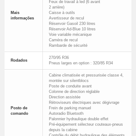
Feux de travail à led (6 avant
2 arrière)
Mais
Caisse à outils
informações
Avertisseur de recul
Réservoir Gasoil 230 litres
Réservoir Ad-Blue 10 litres
Voie variable mécanique
Caméra de recul
Rambarde de sécurité
270/95 R36
Rodados
Pneus larges en option : 320/85 R34
Cabine climatisée et pressurisée classe 4,
montée sur silentblocs
Poste de conduite avant
Colonne de direction réglable
Direction assistée
Rétroviseurs électriques avec dégivrage
Posto de
Frein de parking manuel
comando
Autoradio Bluetooth
Palonnier hydraulique double effet
Pré-équipement sélecteur couteaux-pneus
depuis la cabine
Contrôle du débit hydraulique des éléments