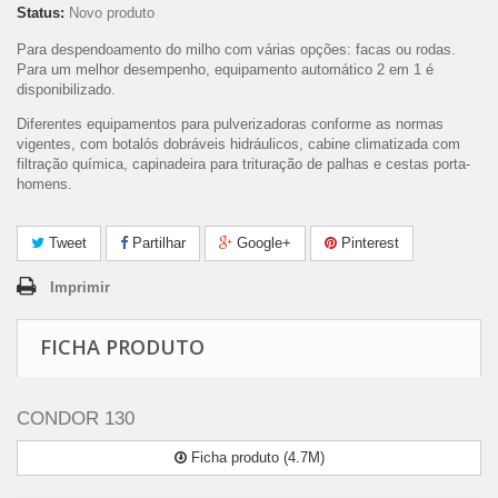
Status:
Novo produto
Para despendoamento do milho com várias opções: facas ou rodas.
Para um melhor desempenho, equipamento automático 2 em 1 é
disponibilizado.
Diferentes equipamentos para pulverizadoras conforme as normas
vigentes, com botalós dobráveis hidráulicos, cabine climatizada com
filtração química, capinadeira para trituração de palhas e cestas porta-
homens.
Tweet
Partilhar
Google+
Pinterest
Imprimir
FICHA PRODUTO
CONDOR 130
Ficha produto (4.7M)