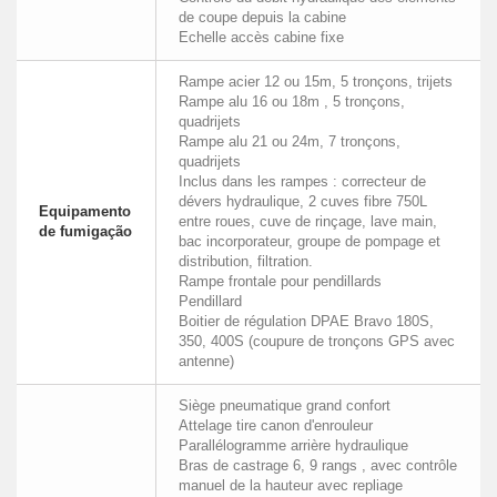
de coupe depuis la cabine
Echelle accès cabine fixe
Rampe acier 12 ou 15m, 5 tronçons, trijets
Rampe alu 16 ou 18m , 5 tronçons,
quadrijets
Rampe alu 21 ou 24m, 7 tronçons,
quadrijets
Inclus dans les rampes : correcteur de
dévers hydraulique, 2 cuves fibre 750L
Equipamento
entre roues, cuve de rinçage, lave main,
de fumigação
bac incorporateur, groupe de pompage et
distribution, filtration.
Rampe frontale pour pendillards
Pendillard
Boitier de régulation DPAE Bravo 180S,
350, 400S (coupure de tronçons GPS avec
antenne)
Siège pneumatique grand confort
Attelage tire canon d'enrouleur
Parallélogramme arrière hydraulique
Bras de castrage 6, 9 rangs , avec contrôle
manuel de la hauteur avec repliage