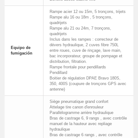
Rampe acier 12 ou 15m, 5 tronçons, trijets
Rampe alu 16 ou 18m , 5 tronçons,
quadrijets
Rampe alu 21 ou 24m, 7 tronçons,
quadrijets
Inclus dans les rampes : correcteur de
dévers hydraulique, 2 cuves fibre 750L
Equipo de
entre roues, cuve de rinçage, lave main,
fumigación
bac incorporateur, groupe de pompage et
distribution, filtration.
Rampe frontale pour pendillards
Pendillard
Boitier de régulation DPAE Bravo 180S,
350, 400S (coupure de tronçons GPS avec
antenne)
Siège pneumatique grand confort
Attelage tire canon d'enrouleur
Parallélogramme arrière hydraulique
Bras de castrage 6, 9 rangs , avec contrôle
manuel de la hauteur avec repliage
hydraulique
Bras de castrage 6 rangs , avec contrôle