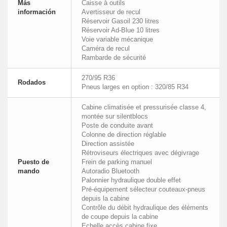
Más
Caisse à outils
información
Avertisseur de recul
Réservoir Gasoil 230 litres
Réservoir Ad-Blue 10 litres
Voie variable mécanique
Caméra de recul
Rambarde de sécurité
270/95 R36
Rodados
Pneus larges en option : 320/85 R34
Cabine climatisée et pressurisée classe 4,
montée sur silentblocs
Poste de conduite avant
Colonne de direction réglable
Direction assistée
Rétroviseurs électriques avec dégivrage
Puesto de
Frein de parking manuel
mando
Autoradio Bluetooth
Palonnier hydraulique double effet
Pré-équipement sélecteur couteaux-pneus
depuis la cabine
Contrôle du débit hydraulique des éléments
de coupe depuis la cabine
Echelle accès cabine fixe