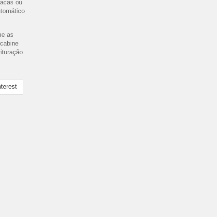
facas ou
tomático
me as
 cabine
rituração
terest