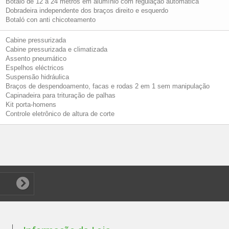
Botaló de 12 a 24 metros em alumínio com regulação automática
Dobradeira independente dos braços direito e esquerdo
Botaló con anti chicoteamento
Cabine pressurizada
Cabine pressurizada e climatizada
Assento pneumático
Espelhos eléctricos
Suspensão hidráulica
Braços de despendoamento, facas e rodas 2 em 1 sem manipulação
Capinadeira para trituração de palhas
Kit porta-homens
Controle eletrônico de altura de corte