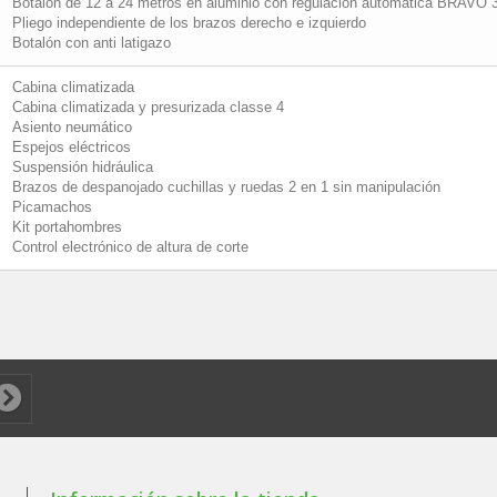
Botalón de 12 a 24 metros en aluminio con regulación automática BRAVO
Pliego independiente de los brazos derecho e izquierdo
Botalón con anti latigazo
Cabina climatizada
Cabina climatizada y presurizada classe 4
Asiento neumático
Espejos eléctricos
Suspensión hidráulica
Brazos de despanojado cuchillas y ruedas 2 en 1 sin manipulación
Picamachos
Kit portahombres
Control electrónico de altura de corte