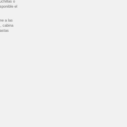
chillas o
sponible el
me a las
, cabina
nastas