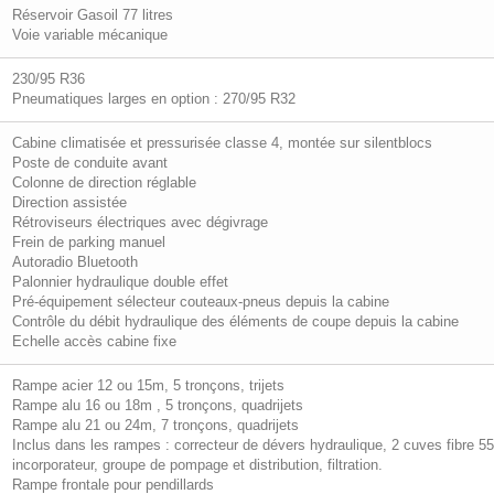
Réservoir Gasoil 77 litres
Voie variable mécanique
230/95 R36
Pneumatiques larges en option : 270/95 R32
Cabine climatisée et pressurisée classe 4, montée sur silentblocs
Poste de conduite avant
Colonne de direction réglable
Direction assistée
Rétroviseurs électriques avec dégivrage
Frein de parking manuel
Autoradio Bluetooth
Palonnier hydraulique double effet
Pré-équipement sélecteur couteaux-pneus depuis la cabine
Contrôle du débit hydraulique des éléments de coupe depuis la cabine
Echelle accès cabine fixe
Rampe acier 12 ou 15m, 5 tronçons, trijets
Rampe alu 16 ou 18m , 5 tronçons, quadrijets
Rampe alu 21 ou 24m, 7 tronçons, quadrijets
Inclus dans les rampes : correcteur de dévers hydraulique, 2 cuves fibre 5
incorporateur, groupe de pompage et distribution, filtration.
Rampe frontale pour pendillards