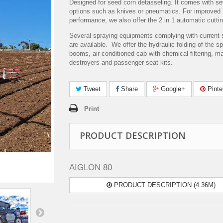
Designed for seed corn detasseling. It comes with se
options such as knives or pneumatics. For improved
performance, we also offer the 2 in 1 automatic cutti
Several spraying equipments complying with current 
are available. We offer the hydraulic folding of the s
booms, air-conditioned cab with chemical filtering, m
destroyers and passenger seat kits.
Tweet
Share
Google+
Pinte
Print
PRODUCT DESCRIPTION
AIGLON 80
PRODUCT DESCRIPTION (4.36M)