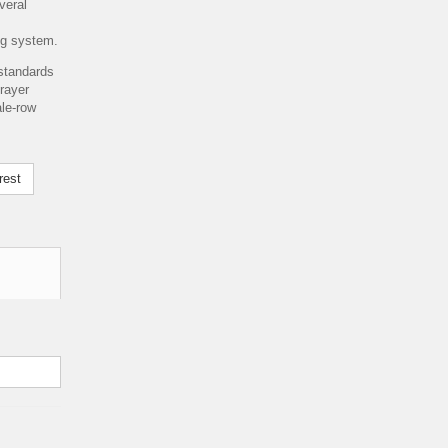
veral
ng system.
standards
prayer
ale-row
rest