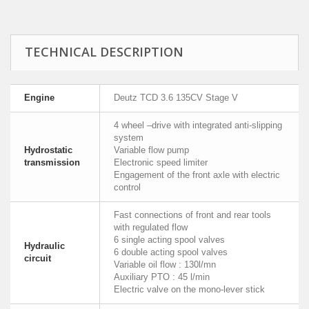
TECHNICAL DESCRIPTION
Engine
Deutz TCD 3.6 135CV Stage V
4 wheel –drive with integrated anti-slipping
system
Hydrostatic
Variable flow pump
transmission
Electronic speed limiter
Engagement of the front axle with electric
control
Fast connections of front and rear tools
with regulated flow
6 single acting spool valves
Hydraulic
6 double acting spool valves
circuit
Variable oil flow : 130l/mn
Auxiliary PTO : 45 l/min
Electric valve on the mono-lever stick