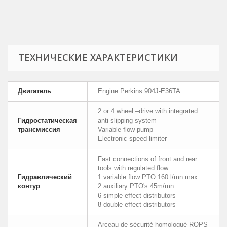
ТЕХНИЧЕСКИЕ ХАРАКТЕРИСТИКИ
Двигатель
Engine Perkins 904J-E36TA
2 or 4 wheel –drive with integrated
Гидростатическая
anti-slipping system
трансмиссия
Variable flow pump
Electronic speed limiter
Fast connections of front and rear
tools with regulated flow
Гидравлический
1 variable flow PTO 160 l/mn max
контур
2 auxiliary PTO's 45m/mn
6 simple-effect distributors
8 double-effect distributors
Arceau de sécurité homologué ROPS