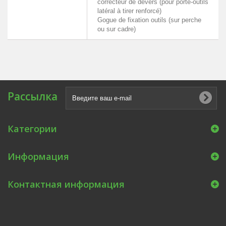
correcteur de dévers (pour porte-outils
latéral à tirer renforcé)
Gogue de fixation outils (sur perche
ou sur cadre)
Рассылка
Категории
Информация
Контактная информация