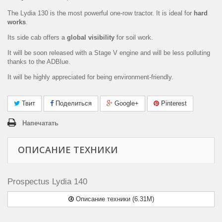
The Lydia 130 is the most powerful one-row tractor. It is ideal for
hard
works
.
Its side cab offers a
global visibility
for soil work.
It will be soon released with a Stage V engine and will be less polluting
thanks to the ADBlue.
It will be highly appreciated for being environment-friendly.
Твит
Поделиться
Google+
Pinterest
Напечатать
ОПИСАНИЕ ТЕХНИКИ
Prospectus Lydia 140
Описание техники (6.31M)