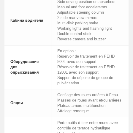
Side driving position on absorbers
Manual and foot accelerators
Adjustable steering column
2 side rear-view mirrors
Кабина водителя
Multi-disk parking brake
Working lights and flashing light
Double control stick
Reverse camera and buzzer
En option :
Réservoir de traitement en PEHD
Оборудование
800L avec son support
для
Réservoir de traitement en PEHD
опрыскивания
1200L avec son support
Support de dépose de groupe de
pulvérisation
Gonflage des roues arrières à l"eau
Masses de roues avant et/ou arrières
Опции
Plateau arrière multifonction
Attelage remorque
Porte-outils à tirer entre roues avec
contrôle de terrage hydraulique